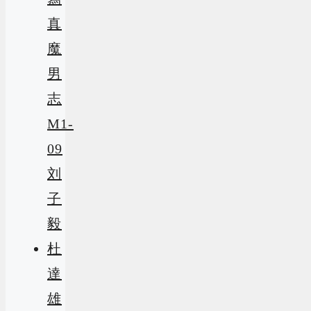
真
魔
男
志
M1-
09
刘
子
毅
杜
達
雄