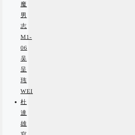
魔
男
志
M1-
06
吴
呈
玮
WEI
杜
達
雄
寫