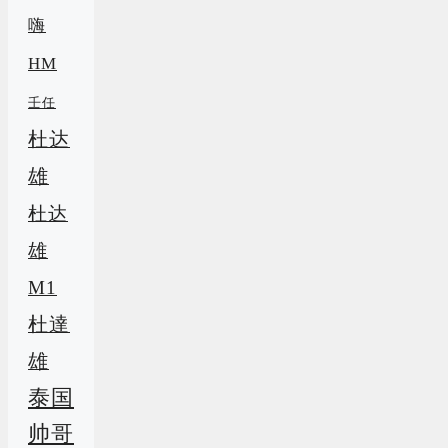
嗨
HM
壬任
杜达
雄
杜达
雄
M1
杜達
雄
泰国
帅哥