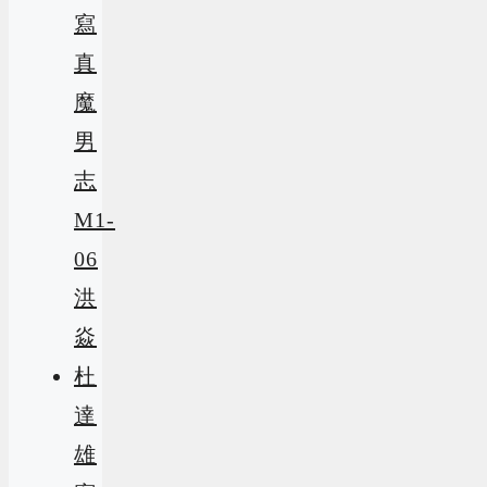
寫
真
魔
男
志
M1-
06
洪
焱
杜
達
雄