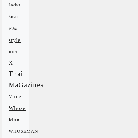
Rocket
Sman
色模
style
men
X
Thai
MaGazines
Virile
Whose
Man
WHOSEMAN