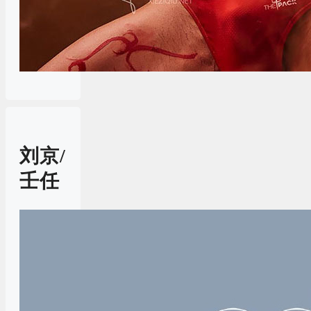
刘京/
壬任