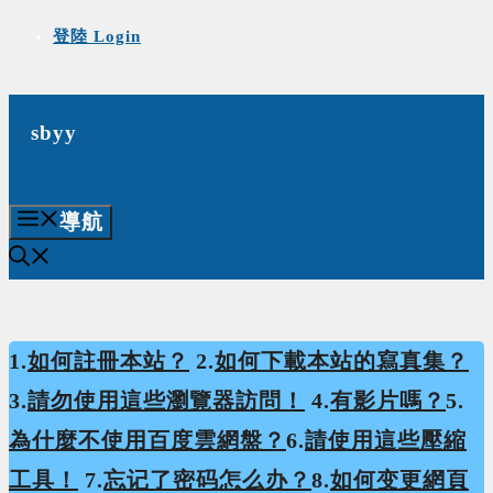
Skip
登陸 Login
to
content
sbyy
導航
1.
如何註冊本站？
2.
如何下載本站的寫真集？
3.
請勿使用這些瀏覽器訪問！
4.
有影片嗎？
5.
為什麼不使用百度雲網盤？
6.
請使用這些壓縮
工具！
7.
忘记了密码怎么办？
8.
如何变更網頁