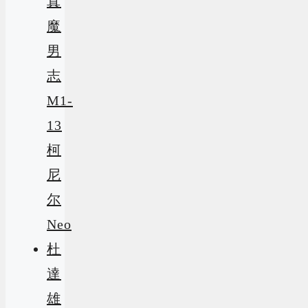
真
魔
男
志
M1-
13
柯
尼
尔
Neo
杜
達
雄