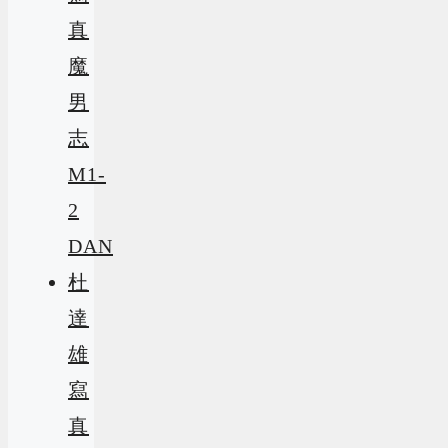
真
魔
男
志
M1-
2
DAN
杜
達
雄
寫
真