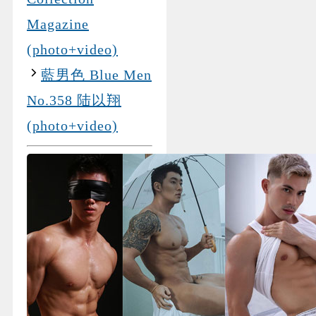
Magazine
(photo+video)
藍男色 Blue Men
No.358 陆以翔
(photo+video)