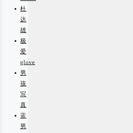
杜
达
雄
极
爱
glove
男
孩
写
真
蓝
男