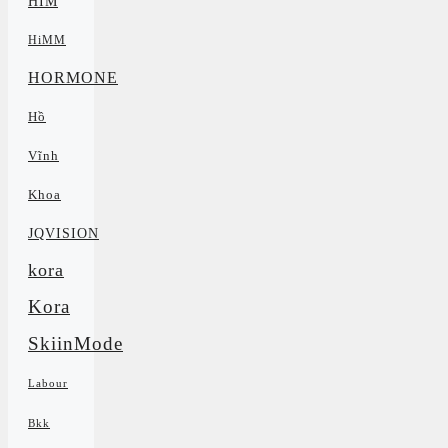
HIM
HiMM
HORMONE
Hồ
Vĩnh
Khoa
JQVISION
kora
Kora
SkiinMode
Labour
Bkk