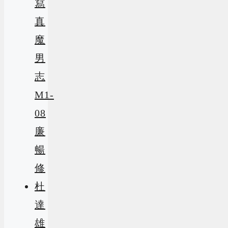
寫
真
魔
男
志
M1-
08
廉
暢
修
杜
達
雄