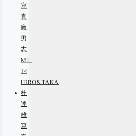
寫
真
魔
男
志
M1-
14
HIRO&TAKA
杜
達
雄
寫