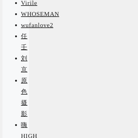
Virile
WHOSEMAN
wufanlove2
任
壬
刘
京
原
色
摄
影
嗨
HIGH