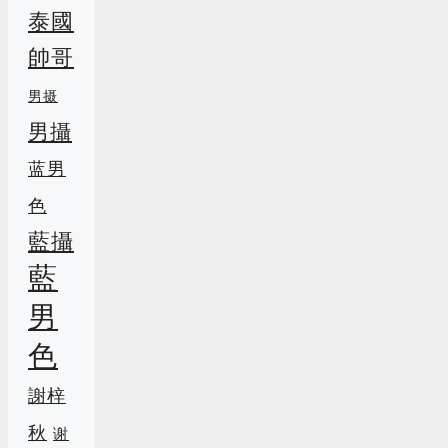
泰國
帥哥
男摄
男攝
蓝男
色
藍攝
藍
男
色
謝梓
秋
谢