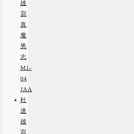
雄
寫
真
魔
男
志
M1-
04
JAA
杜
達
雄
寫