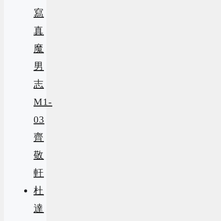
寫
真
魔
男
志
M1-
03
齊
敬
軒
杜
達