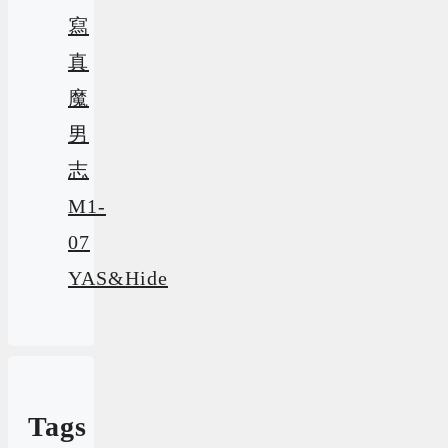
寫
真
魔
男
志
M1-
07
YAS&Hide
Tags