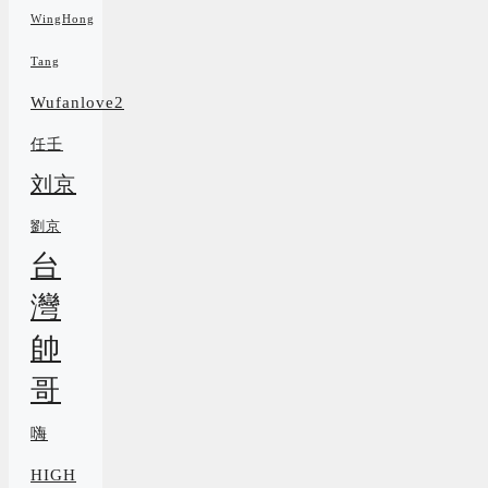
WingHong
Tang
Wufanlove2
任壬
刘京
劉京
台
灣
帥
哥
嗨
HIGH