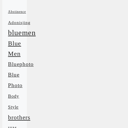
Abstinence
Adonisjing
bluemen
Blue
Men
Bluephoto
Blue
Photo
Body
Style
brothers