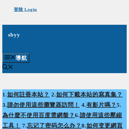
Skip
登陸 Login
to
content
sbyy
導航
1.
如何註冊本站？
2.
如何下載本站的寫真集？
3.
請勿使用這些瀏覽器訪問！
4.
有影片嗎？
5.
為什麼不使用百度雲網盤？
6.
請使用這些壓縮
工具！
7.
忘记了密码怎么办？
8.
如何变更網頁