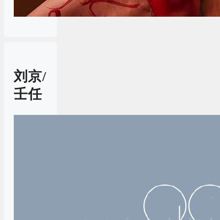
刘京/
壬任