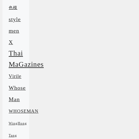
色模
style
men
X
Thai
MaGazines
Virile
Whose
Man
WHOSEMAN
WingHong
Tang