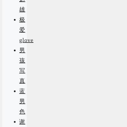
雄
极
爱
glove
男
孩
写
真
蓝
男
色
谢