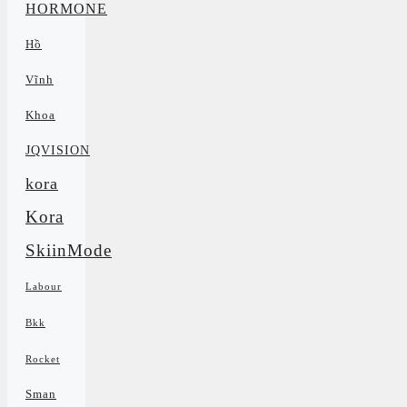
HORMONE
Hồ
Vĩnh
Khoa
JQVISION
kora
Kora
SkiinMode
Labour
Bkk
Rocket
Sman