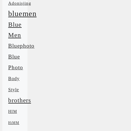
Adonisjing
bluemen
Blue
Men
Bluephoto
Blue
Photo
Body
Style
brothers
HIM
HiMM