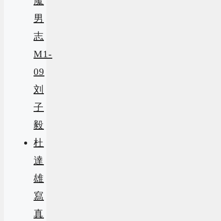
魔
男
志
M1-
09
刘
子
毅
杜
達
雄
寫
真