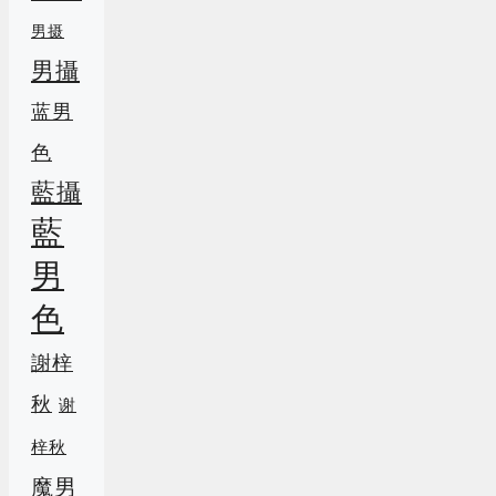
男摄
男攝
蓝男
色
藍攝
藍
男
色
謝梓
秋
谢
梓秋
魔男