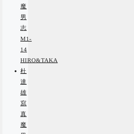
魔
男
志
M1-
14
HIRO&TAKA
杜
達
雄
寫
真
魔