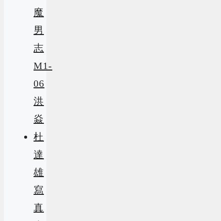
魔
男
志
M1-
06
洪
焱
杜
達
雄
寫
真