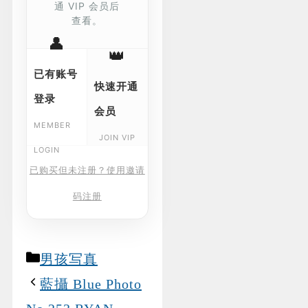
通 VIP 会员后
查看。
👤
👑
已有账号
快速开通
登录
会员
MEMBER
JOIN VIP
LOGIN
已购买但未注册？使用邀请
码注册
Categories
男孩写真
藍攝 Blue Photo