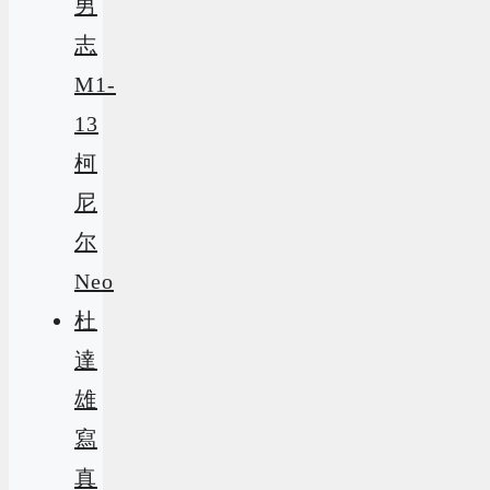
男
志
M1-
13
柯
尼
尔
Neo
杜
達
雄
寫
真