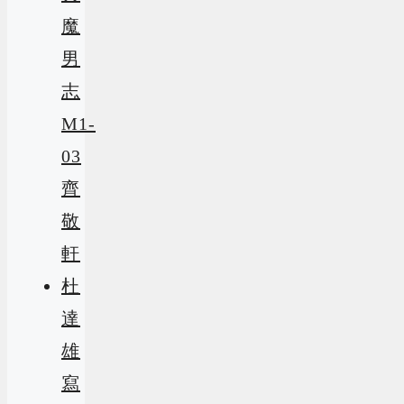
魔
男
志
M1-
03
齊
敬
軒
杜
達
雄
寫