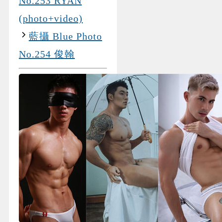
No.253 RYAN
(photo+video)
藍攝 Blue Photo
No.254 俊翰