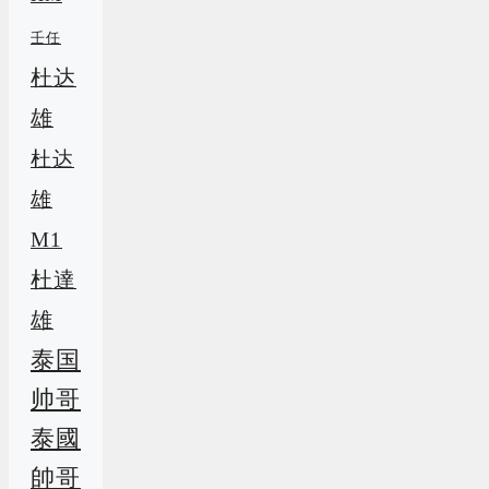
壬任
杜达
雄
杜达
雄
M1
杜達
雄
泰国
帅哥
泰國
帥哥