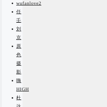
wufanlove2
任
壬
刘
京
原
色
摄
影
嗨
HIGH
杜
达