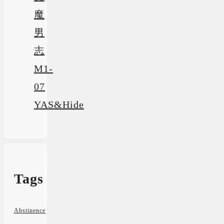
魔
男
志
M1-
07
YAS&Hide
Tags
Abstinence