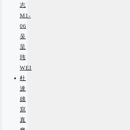
志
M1-
06
吴
呈
玮
WEI
杜
達
雄
寫
真