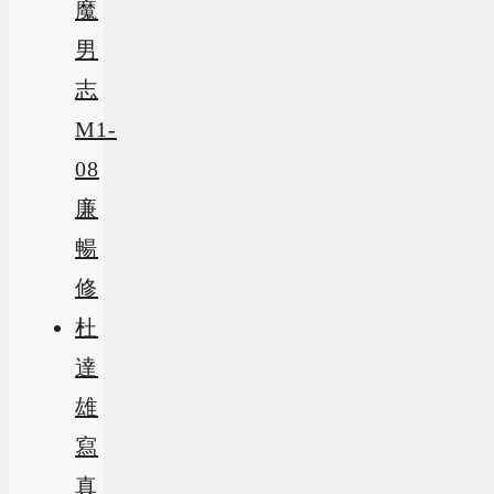
魔
男
志
M1-
08
廉
暢
修
杜
達
雄
寫
真