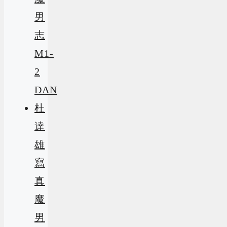
男
志
M1-
2
DAN
杜
達
雄
寫
真
魔
男