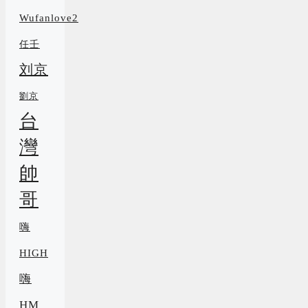
Wufanlove2
任壬
刘京
劉京
台
灣
帥
哥
嗨
HIGH
嗨
HM