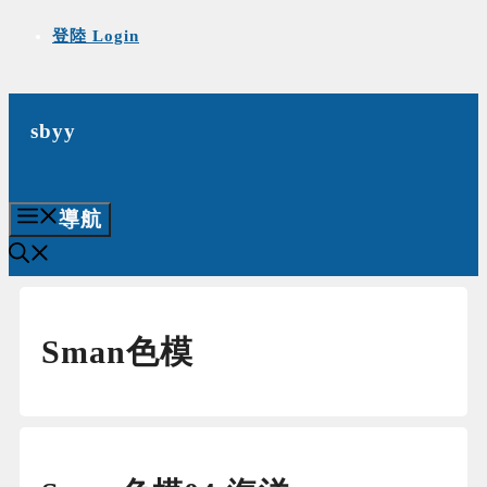
Skip
登陸 Login
to
content
sbyy
導航
Sman色模