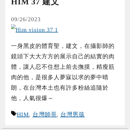
HIM 37 建文
09/26/2023
一身黑皮的體育聖，建文，在攝影師的
鏡頭下大大方方的展示自己的結實的肉
體，讓人忍不住想上前去撫摸，精瘦筋
肉的他，是很多人夢寐以求的夢中晴
朗，在台灣本土也有許多粉絲追隨於
他，人氣很爆～
Tags
HIM
,
台灣帥哥
,
台灣男孩