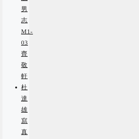
男
志
M1-
03
齊
敬
軒
杜
達
雄
寫
真