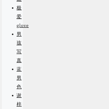
极
爱
glove
男
孩
写
真
蓝
男
色
谢
梓