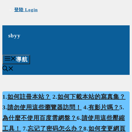
Skip
登陸 Login
to
content
sbyy
導航
1.
如何註冊本站？
2.
如何下載本站的寫真集？
3.
請勿使用這些瀏覽器訪問！
4.
有影片嗎？
5.
為什麼不使用百度雲網盤？
6.
請使用這些壓縮
工具！
7.
忘记了密码怎么办？
8.
如何变更網頁