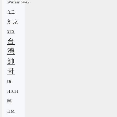
Wufanlove2
任壬
刘京
劉京
台
灣
帥
哥
嗨
HIGH
嗨
HM