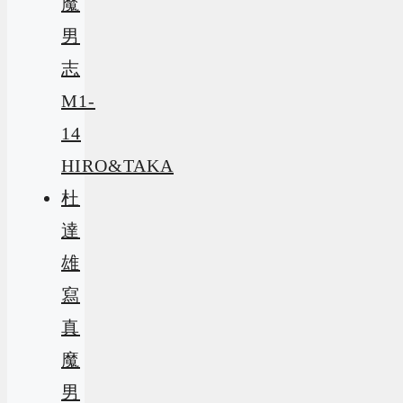
魔
男
志
M1-
14
HIRO&TAKA
杜
達
雄
寫
真
魔
男