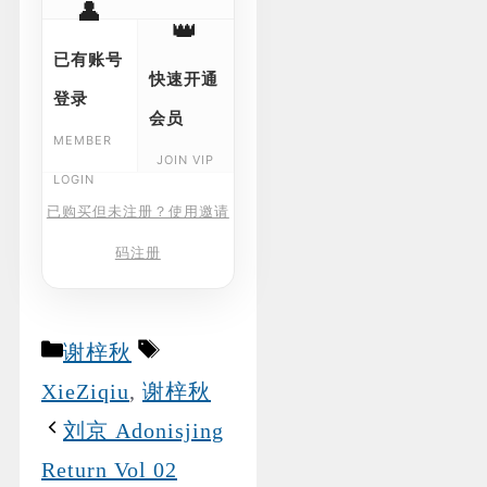
👤
👑
已有账号
快速开通
登录
会员
MEMBER
JOIN VIP
LOGIN
已购买但未注册？使用邀请
码注册
Categories
Tags
谢梓秋
XieZiqiu
,
谢梓秋
刘京 Adonisjing
Return Vol 02