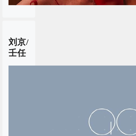
刘京/
壬任