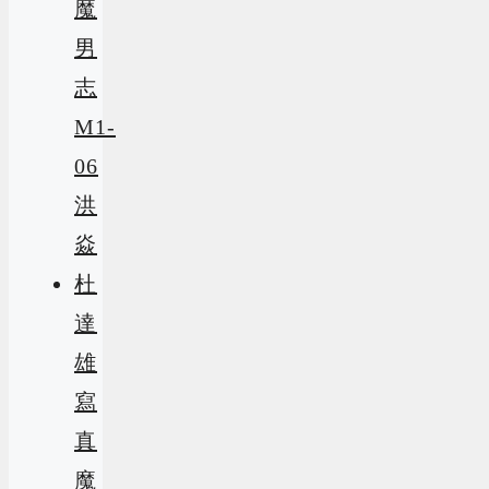
魔
男
志
M1-
06
洪
焱
杜
達
雄
寫
真
魔