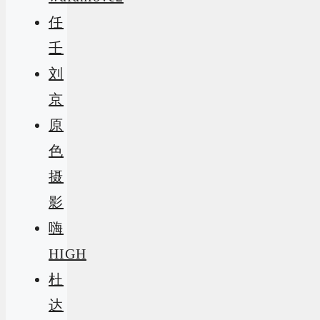
任
壬
刘
京
原
色
摄
影
嗨
HIGH
杜
达