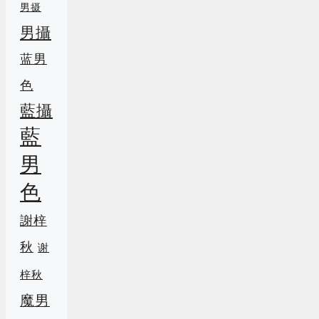
男摄
男攝
蓝男
色
藍攝
藍
男
色
謝梓
秋
谢
梓秋
魔男