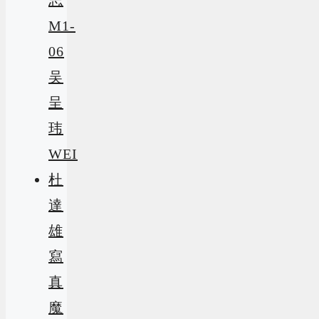
M1-
06
吴
呈
玮
WEI
杜
達
雄
寫
真
魔