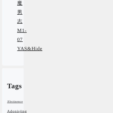
魔
男
志
M1-
07
YAS&Hide
Tags
Abstinence
Adonisjing