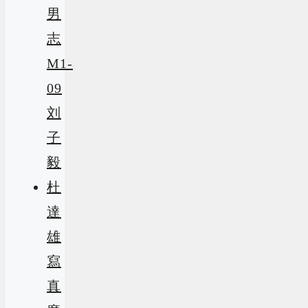
男
志
M1-
09
刘
子
毅
杜
達
雄
寫
真