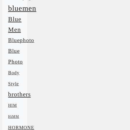
bluemen
Blue
Men
Bluephoto
Blue
Photo
Body
Style
brothers
HIM
HiMM
HORMONE