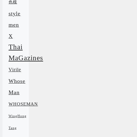
色模
style
men
X
Thai
MaGazines
Virile
Whose
Man
WHOSEMAN
WingHong
Tang