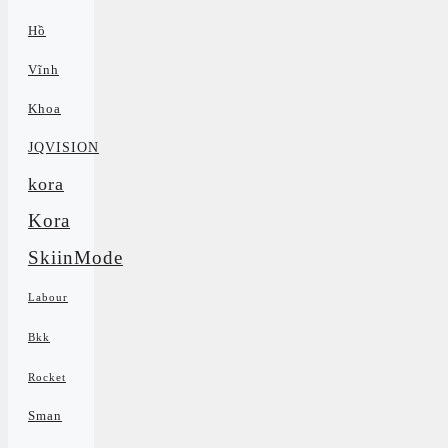
Hồ
Vĩnh
Khoa
JQVISION
kora
Kora
SkiinMode
Labour
Bkk
Rocket
Sman