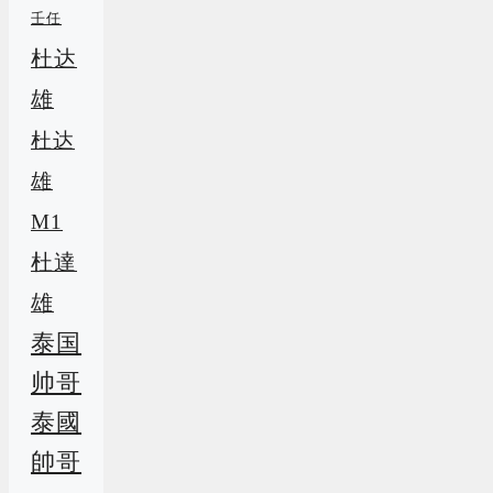
壬任
杜达
雄
杜达
雄
M1
杜達
雄
泰国
帅哥
泰國
帥哥