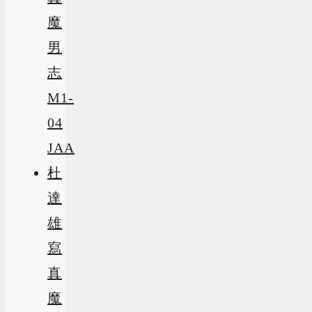
魔
男
志
M1-
04
JAA
杜
達
雄
寫
真
魔