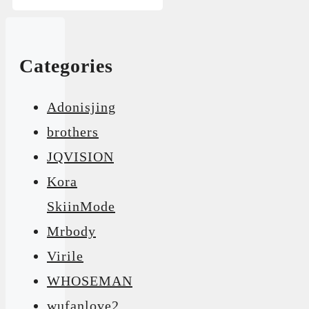
Categories
Adonisjing
brothers
JQVISION
Kora
SkiinMode
Mrbody
Virile
WHOSEMAN
wufanlove2