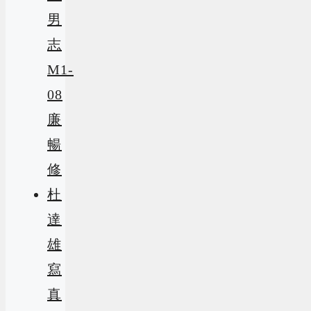
男
志
M1-
08
廉
暢
修
杜
達
雄
寫
真