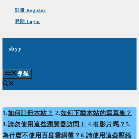
Skip
註冊 Register
to
登陸 Login
content
sbyy
導航
1.
如何註冊本站？
2.
如何下載本站的寫真集？
3.
請勿使用這些瀏覽器訪問！
4.
有影片嗎？
5.
為什麼不使用百度雲網盤？
6.
請使用這些壓縮