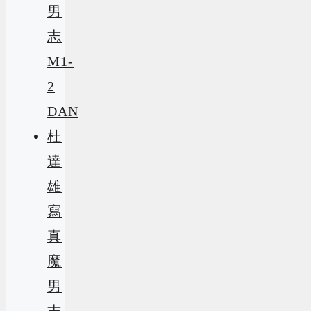
男
志
M1-
2
DAN
杜
達
雄
寫
真
魔
男
志