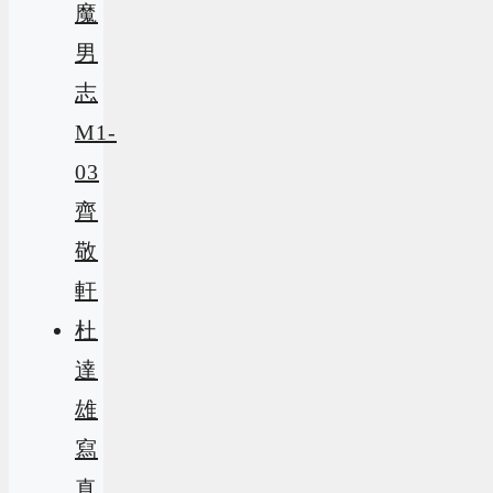
魔
男
志
M1-
03
齊
敬
軒
杜
達
雄
寫
真