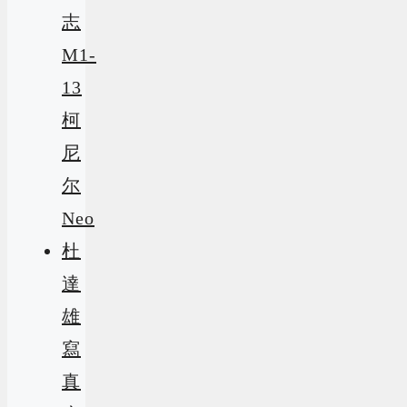
志
M1-
13
柯
尼
尔
Neo
杜
達
雄
寫
真