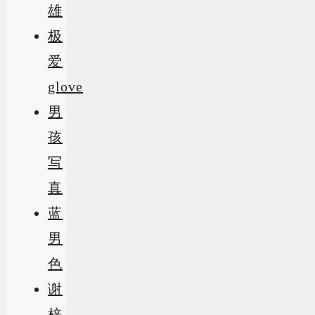
雄
极
爱
glove
男
孩
写
真
蓝
男
色
谢
梓