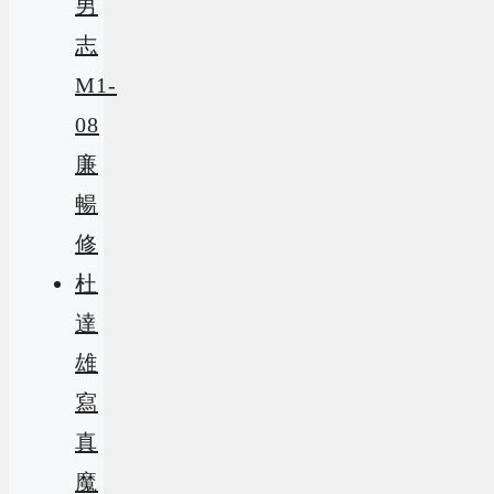
男
志
M1-
08
廉
暢
修
杜
達
雄
寫
真
魔