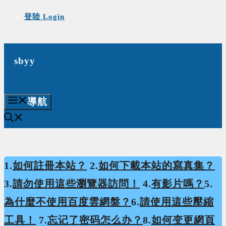
Skip
登陸 Login
to
content
sbyy
導航
1.
如何註冊本站？
2.
如何下載本站的寫真集？
3.
請勿使用這些瀏覽器訪問！
4.
有影片嗎？
5.
為什麼不使用百度雲網盤？
6.
請使用這些壓縮
工具！
7.
忘记了密码怎么办？
8.
如何变更網頁