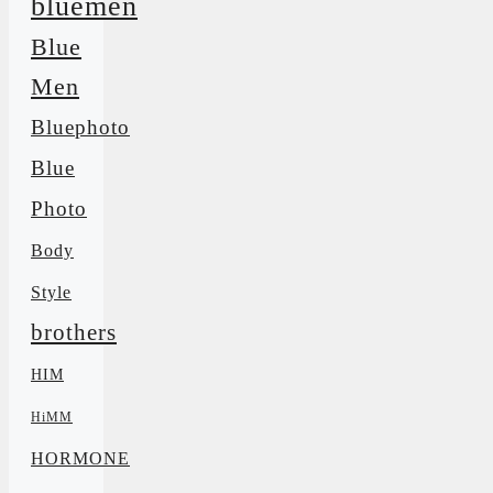
bluemen
Blue
Men
Bluephoto
Blue
Photo
Body
Style
brothers
HIM
HiMM
HORMONE