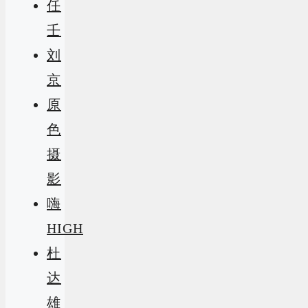
任
壬
刘
京
原
色
摄
影
嗨
HIGH
杜
达
雄