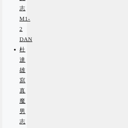
志
M1-
2
DAN
杜
達
雄
寫
真
魔
男
志