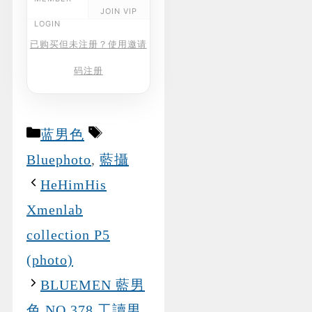
JOIN VIP
LOGIN
已购买但未注册？使用邀请
码注册
Categories
Tags
蓝男色
Bluephoto
,
藍攝
HeHimHis
Xmenlab
collection P5
(photo)
BLUEMEN 藍男
色 NO.378 工讀男