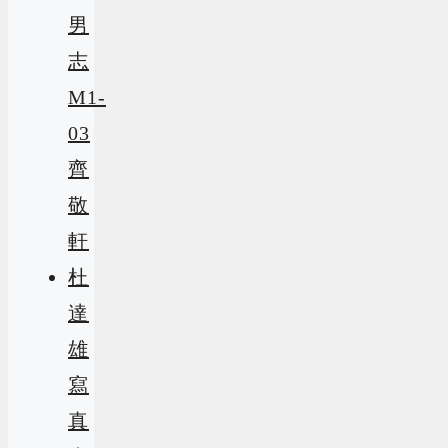
男
志
M1-
03
齊
敬
軒
杜
達
雄
寫
真