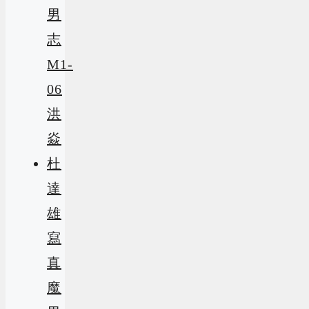
男
志
M1-
06
洪
焱
杜
達
雄
寫
真
魔