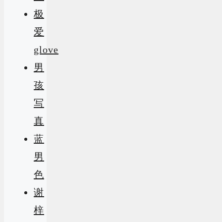
极
爱
glove
男
孩
写
真
蓝
男
色
谢
梓