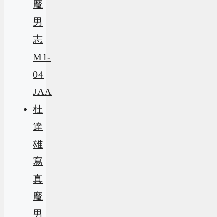
魔
男
志
M1-
04
JAA
杜
達
雄
寫
真
魔
男