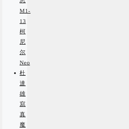
志
M1-
13
柯
尼
尔
Neo
杜
達
雄
寫
真
魔