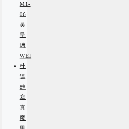
M1-
06
吴
呈
玮
WEI
杜
達
雄
寫
真
魔
男