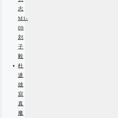
志
M1-
09
刘
子
毅
杜
達
雄
寫
真
魔