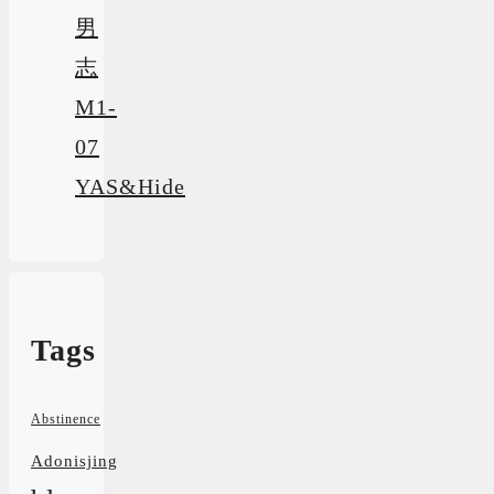
男
志
M1-
07
YAS&Hide
Tags
Abstinence
Adonisjing