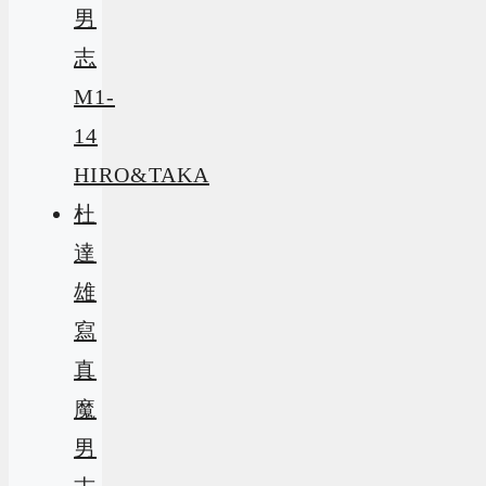
男
志
M1-
14
HIRO&TAKA
杜
達
雄
寫
真
魔
男