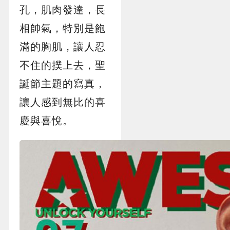
孔，肌肉發達，長
相帥氣，特別是飽
滿的胸肌，讓人忍
不住的撲上去，聖
誕節主題的寫真，
讓人感到無比的喜
慶與喜悅。