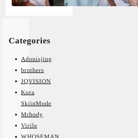
Categories
Adonisjing
brothers
JQVISION
Kora
SkiinMode
Mrbody
Virile
WHOSEMAN