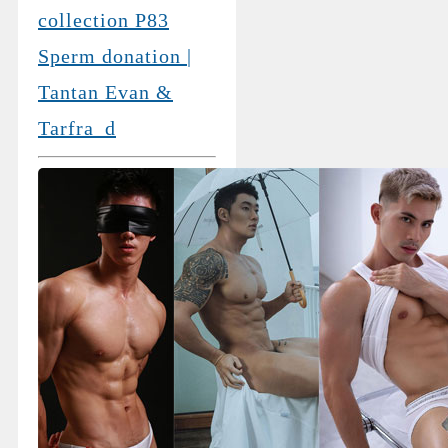
collection P83
Sperm donation |
Tantan Evan &
Tarfra_d