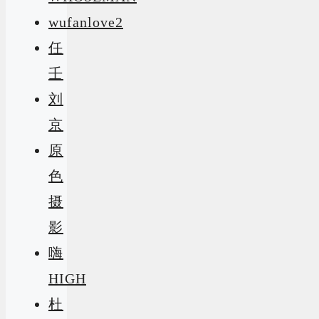
wufanlove2
任
壬
刘
京
原
色
摄
影
嗨
HIGH
杜