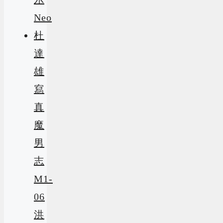
Neo
杜
達
雄
寫
真
魔
男
志
M1-
06
洪