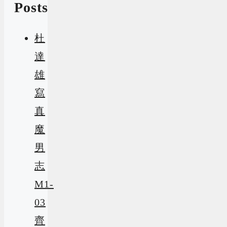
Posts
杜
達
雄
寫
真
魔
男
志
M1-
03
齊