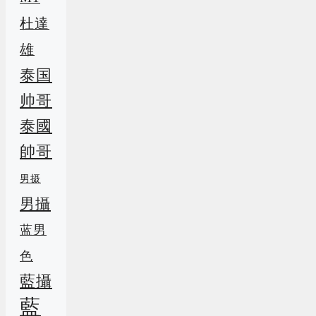
杜達
雄
泰国
帅哥
泰國
帥哥
男摄
男攝
蓝男
色
藍攝
藍