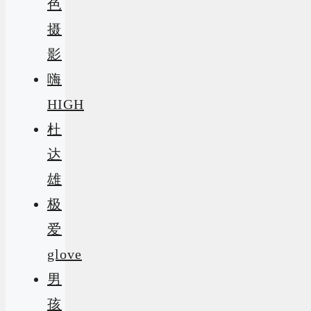
色
摄
影
嗨
HIGH
杜
达
雄
极
爱
glove
男
孩