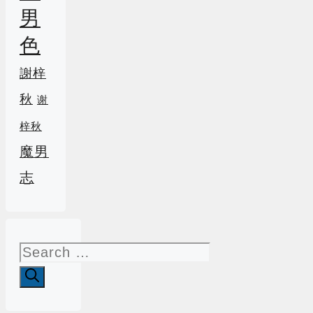
男
色
謝梓
秋
谢
梓秋
魔男
志
Search
for: