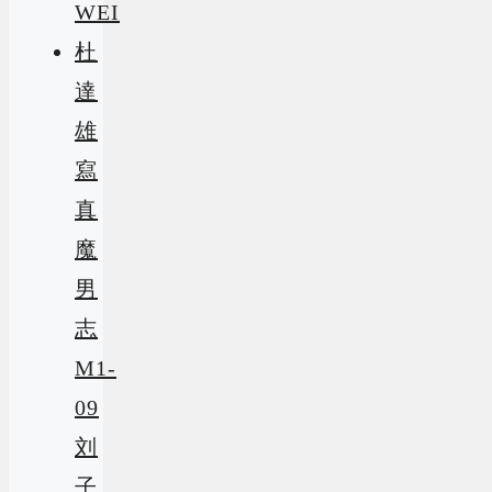
WEI
杜
達
雄
寫
真
魔
男
志
M1-
09
刘
子