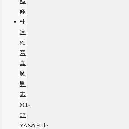
暢
修
杜
達
雄
寫
真
魔
男
志
M1-
07
YAS&Hide