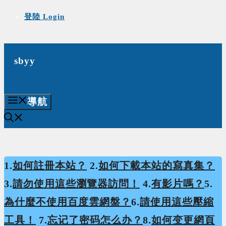
Skip
登陸 Login
to
content
sbyy
導航
1.
如何註冊本站？
2.
如何下載本站的寫真集？
3.
請勿使用這些瀏覽器訪問！
4.
有影片嗎？
5.
為什麼不使用百度雲網盤？
6.
請使用這些壓縮
工具！
7.
忘记了密码怎么办？
8.
如何变更網頁