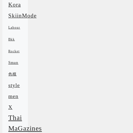
Kora
SkiinMode
Labour
Bkk
Rocket
Sman
色模
style
men
X
Thai
MaGazines