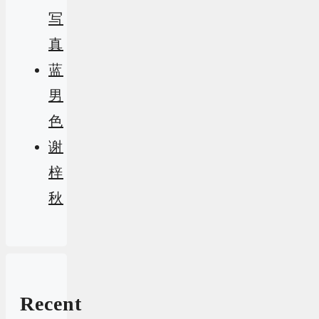
写
真
蓝
男
色
谢
梓
秋
Recent