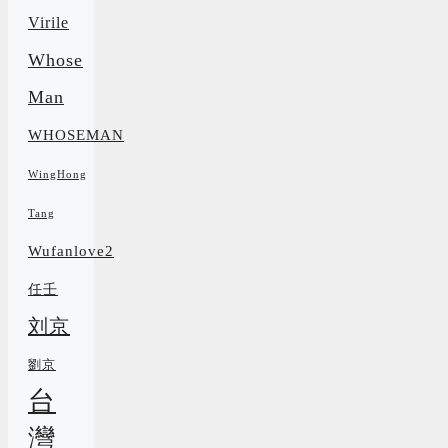
Virile
Whose
Man
WHOSEMAN
WingHong
Tang
Wufanlove2
任壬
刘京
劉京
台
灣