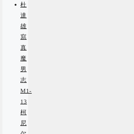
杜
達
雄
寫
真
魔
男
志
M1-
13
柯
尼
尔