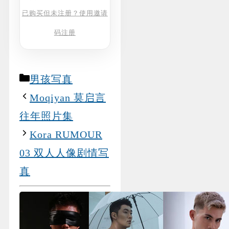
已购买但未注册？使用邀请
码注册
Categories
男孩写真
Moqiyan 莫启言
往年照片集
Kora RUMOUR
03 双人人像剧情写
真