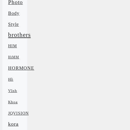
Photo
Body
Style
brothers
HIM
HiMM
HORMONE
Hồ
Vĩnh
Khoa
JQVISION
kora