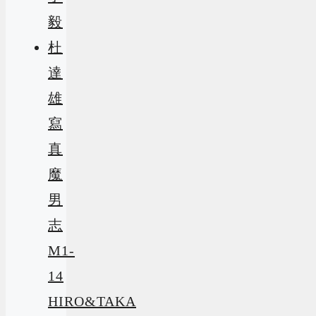
毅
杜
達
雄
寫
真
魔
男
志
M1-
14
HIRO&TAKA