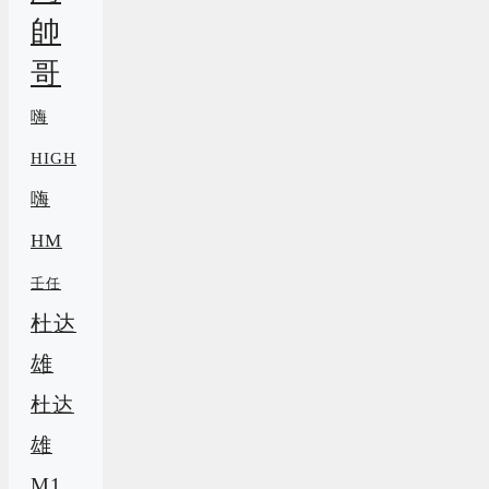
帥
哥
嗨
HIGH
嗨
HM
壬任
杜达
雄
杜达
雄
M1