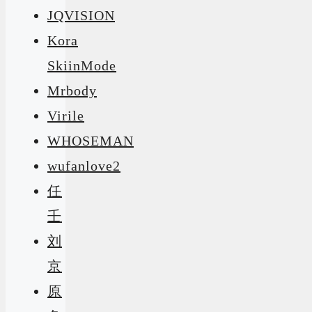
JQVISION
Kora
SkiinMode
Mrbody
Virile
WHOSEMAN
wufanlove2
任
壬
刘
京
原