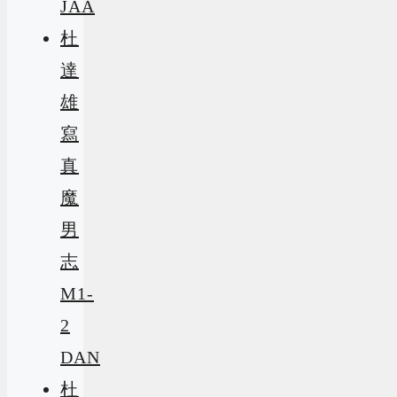
JAA
杜
達
雄
寫
真
魔
男
志
M1-
2
DAN
杜