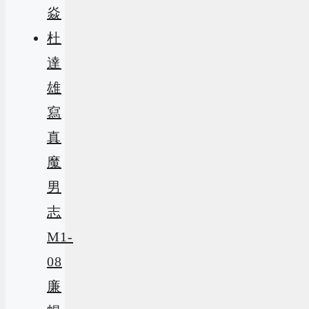
焱
杜
達
雄
寫
真
魔
男
志
M1-
08
廉