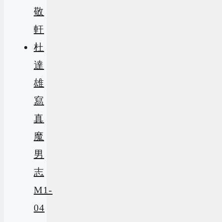
敬
軒
杜
達
雄
寫
真
魔
男
志
M1-
04