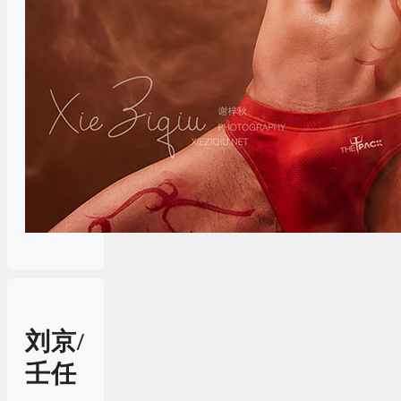
刘京/
壬任