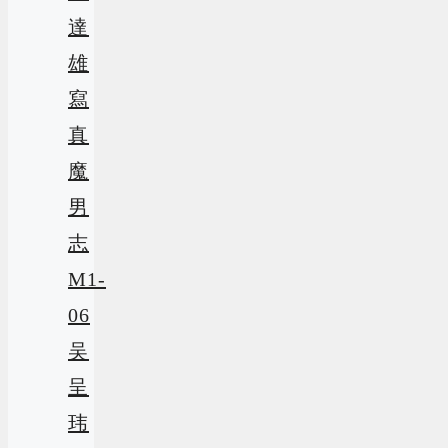
達
雄
寫
真
魔
男
志
M1-
06
吴
呈
玮