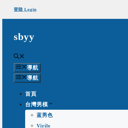
Skip
登陸 Login
to
content
sbyy
導航
導航
首頁
台灣男模
蓝男色
Virile