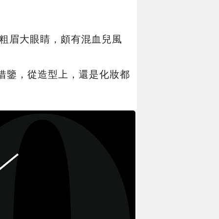
都是粗眉大眼睛，頗有混血兒風
們借鑒，從造型上，還是化妝都