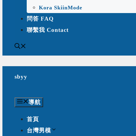
Kora SkiinMode
問答 FAQ
聯繫我 Contact
sbyy
導航
首頁
台灣男模