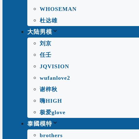
WHOSEMAN
杜达雄
大陆男模
刘京
任壬
JQVISION
wufanlove2
谢梓秋
嗨HIGH
极爱glove
泰國模特
brothers