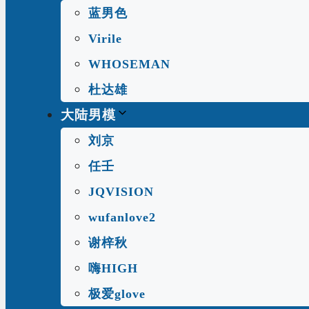
蓝男色
Virile
WHOSEMAN
杜达雄
大陆男模
刘京
任壬
JQVISION
wufanlove2
谢梓秋
嗨HIGH
极爱glove