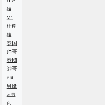
杜达
雄
M1
杜達
雄
泰国
帅哥
泰國
帥哥
男摄
男攝
蓝男
色