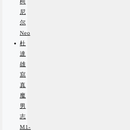
柯
尼
尔
Neo
杜
達
雄
寫
真
魔
男
志
M1-