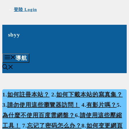
Skip
登陸 Login
to
content
sbyy
導航
1.
如何註冊本站？
2.
如何下載本站的寫真集？
3.
請勿使用這些瀏覽器訪問！
4.
有影片嗎？
5.
為什麼不使用百度雲網盤？
6.
請使用這些壓縮
工具！
7.
忘记了密码怎么办？
8.
如何变更網頁