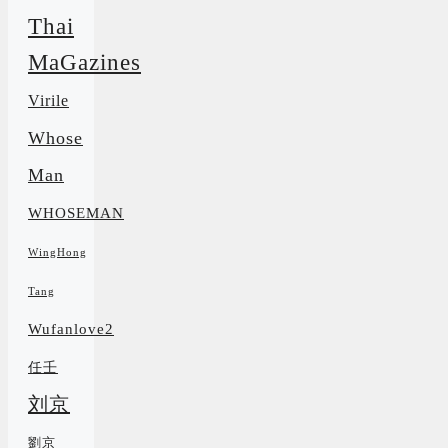
Thai
MaGazines
Virile
Whose
Man
WHOSEMAN
WingHong
Tang
Wufanlove2
任壬
刘京
劉京