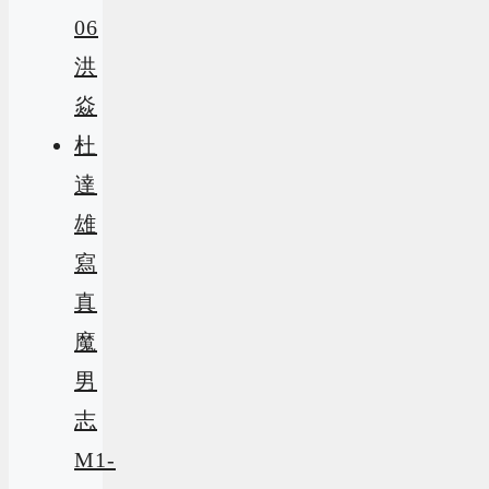
06
洪
焱
杜
達
雄
寫
真
魔
男
志
M1-