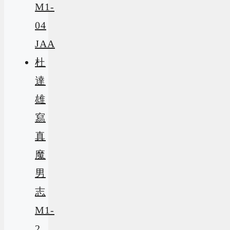
M1-
04
JAA
杜
達
雄
寫
真
魔
男
志
M1-
2