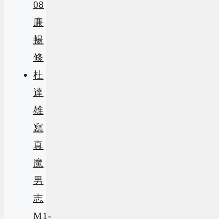
08
廉
暢
修
杜
達
雄
寫
真
魔
男
志
M1-