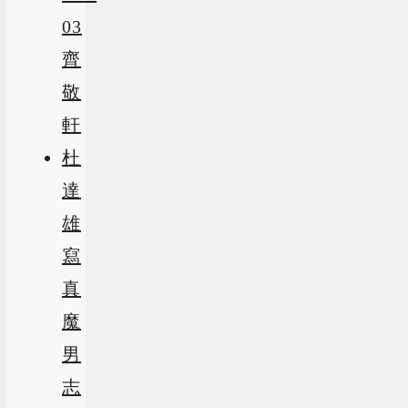
03
齊
敬
軒
杜
達
雄
寫
真
魔
男
志