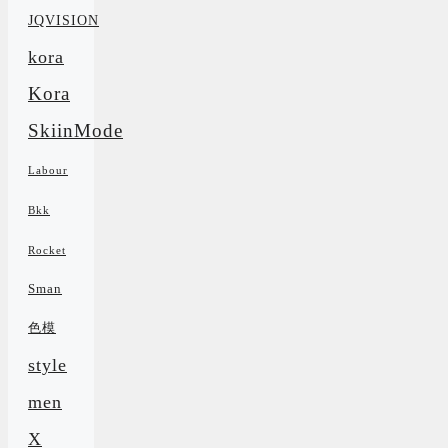
JQVISION
kora
Kora
SkiinMode
Labour
Bkk
Rocket
Sman
色模
style
men
X