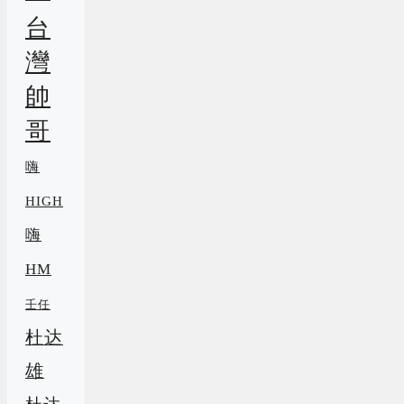
台
灣
帥
哥
嗨
HIGH
嗨
HM
壬任
杜达
雄