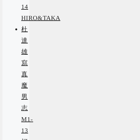
14
HIRO&TAKA
杜
達
雄
寫
真
魔
男
志
M1-
13