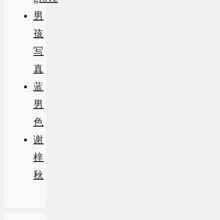
男
孩
写
真
蓝
男
色
谢
梓
秋