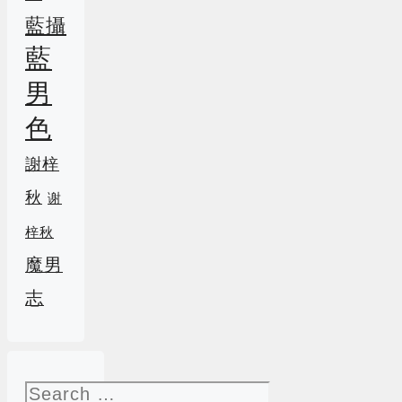
藍攝
藍
男
色
謝梓
秋
谢
梓秋
魔男
志
Search