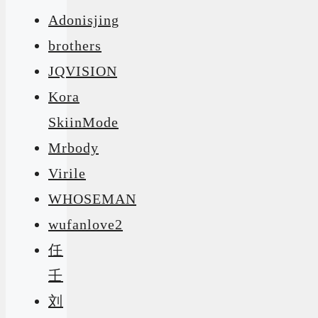
Adonisjing
brothers
JQVISION
Kora
SkiinMode
Mrbody
Virile
WHOSEMAN
wufanlove2
任
壬
刘