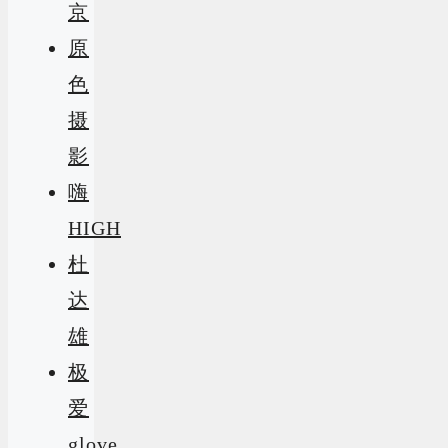
京
原
色
摄
影
嗨
HIGH
杜
达
雄
极
爱
glove