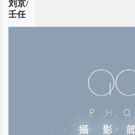
刘京/
壬任