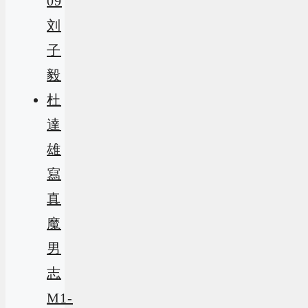
09
刘
子
毅
杜
達
雄
寫
真
魔
男
志
M1-