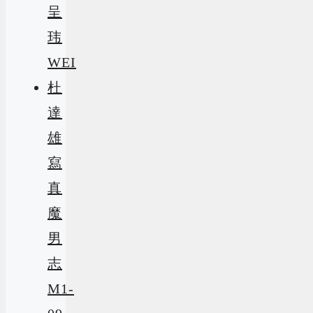
呈
玮
WEI
杜
達
雄
寫
真
魔
男
志
M1-