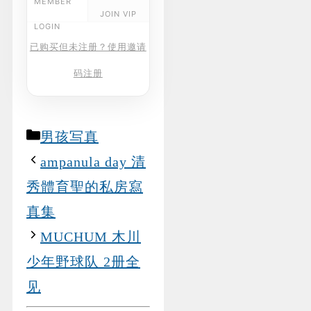
MEMBER
JOIN VIP
LOGIN
已购买但未注册？使用邀请
码注册
Categories
男孩写真
ampanula day 清
秀體育聖的私房寫
真集
MUCHUM 木川
少年野球队 2册全
见