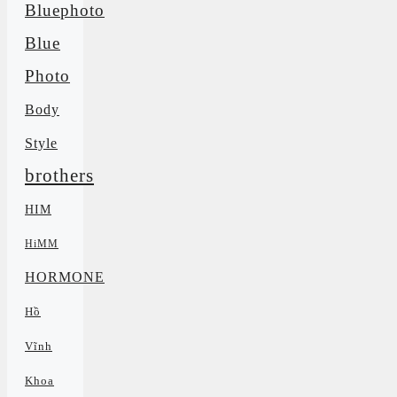
Bluephoto
Blue
Photo
Body
Style
brothers
HIM
HiMM
HORMONE
Hồ
Vĩnh
Khoa