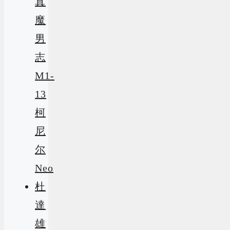
真
魔
男
志
M1-
13
柯
尼
尔
Neo
杜
達
雄