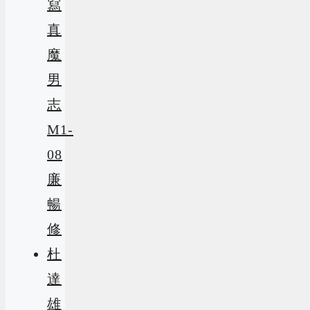
寫
真
魔
男
志
M1-
08
廉
暢
修
杜
達
雄