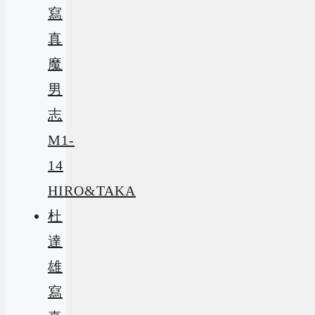
寫
真
魔
男
志
M1-
14
HIRO&TAKA
杜
達
雄
寫