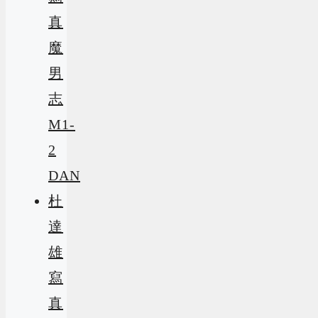
真
魔
男
志
M1-
2
DAN
杜
達
雄
寫
真