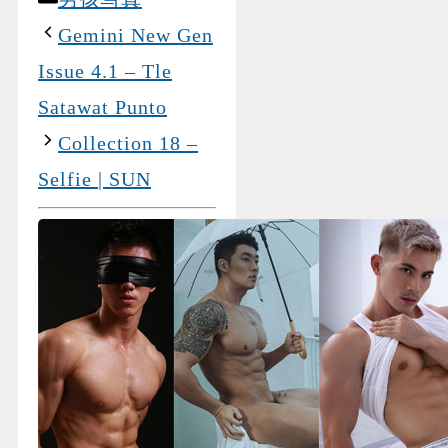
Gemini New Gen
Issue 4.1 – Tle
Satawat Punto
Collection 18 –
Selfie | SUN