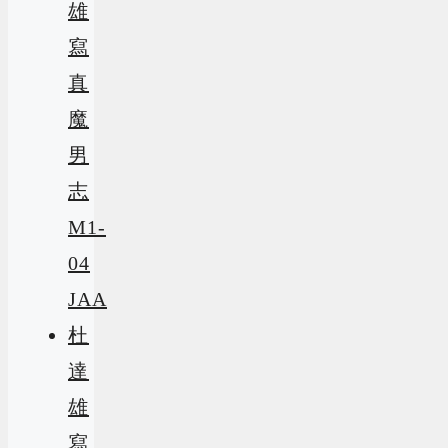
雄
寫
真
魔
男
志
M1-
04
JAA
杜
達
雄
寫