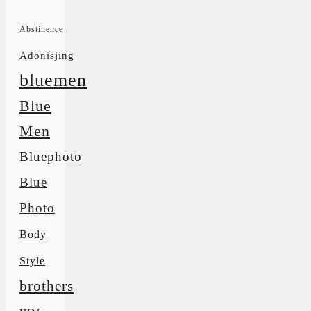
Abstinence
Adonisjing
bluemen
Blue
Men
Bluephoto
Blue
Photo
Body
Style
brothers