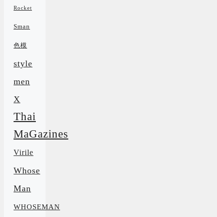
Rocket
Sman
色模
style
men
X
Thai
MaGazines
Virile
Whose
Man
WHOSEMAN