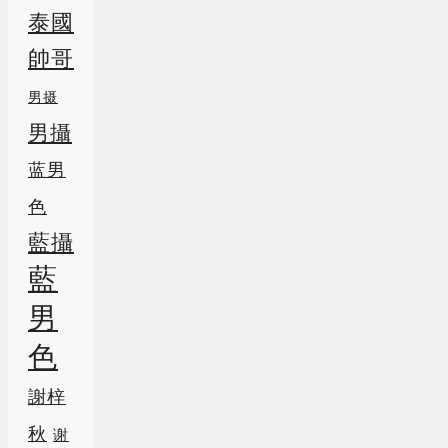
泰國
帥哥
男摄
男攝
蓝男
色
藍攝
藍
男
色
謝梓
秋
谢