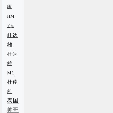
嗨
HM
壬任
杜达
雄
杜达
雄
M1
杜達
雄
泰国
帅哥