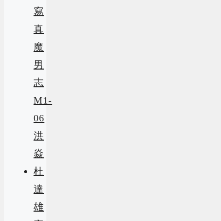
寫
真
魔
男
志
M1-
06
洪
焱
杜
達
雄