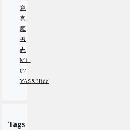
寫
真
魔
男
志
M1-
07
YAS&Hide
Tags