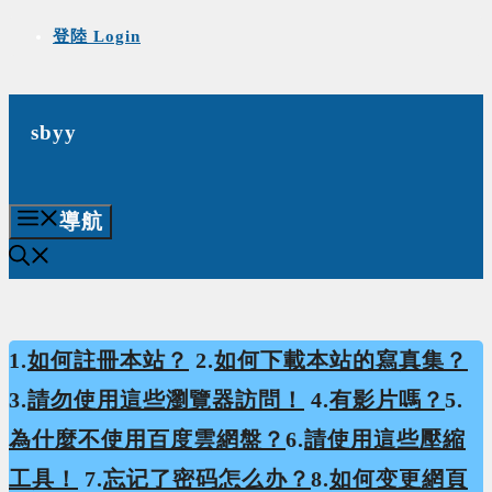
Skip
登陸 Login
to
content
sbyy
導航
1.
如何註冊本站？
2.
如何下載本站的寫真集？
3.
請勿使用這些瀏覽器訪問！
4.
有影片嗎？
5.
為什麼不使用百度雲網盤？
6.
請使用這些壓縮
工具！
7.
忘记了密码怎么办？
8.
如何变更網頁