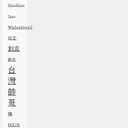
WingHong
Tang
Wufanlove2
任壬
刘京
劉京
台
灣
帥
哥
嗨
HIGH