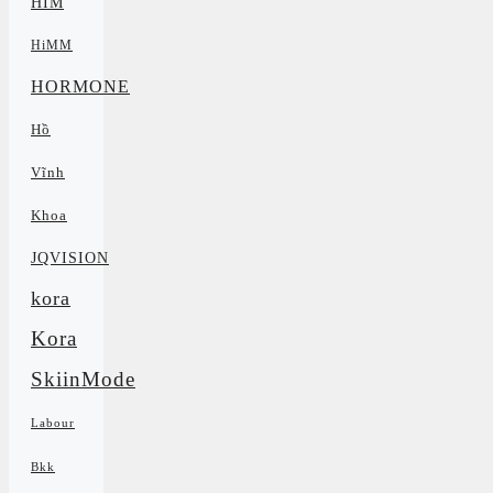
HIM
HiMM
HORMONE
Hồ
Vĩnh
Khoa
JQVISION
kora
Kora
SkiinMode
Labour
Bkk