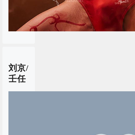
刘京/
壬任