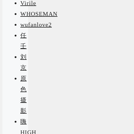
Virile
WHOSEMAN
wufanlove2
任
壬
刘
京
原
色
摄
影
嗨
HIGH