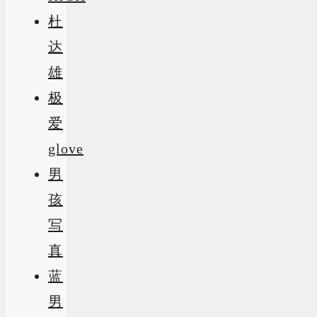
杜
达
雄
极
爱
glove
男
孩
写
真
蓝
男