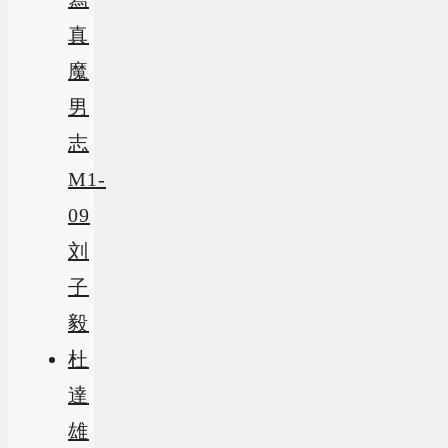
真
魔
男
志
M1-
09
刘
子
毅
杜
達
雄