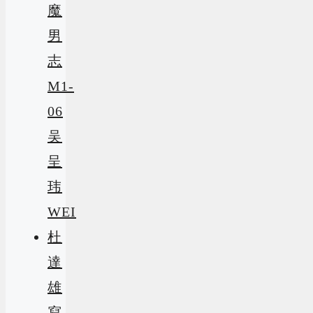
魔
男
志
M1-
06
吴
呈
玮
WEI
杜
達
雄
寫