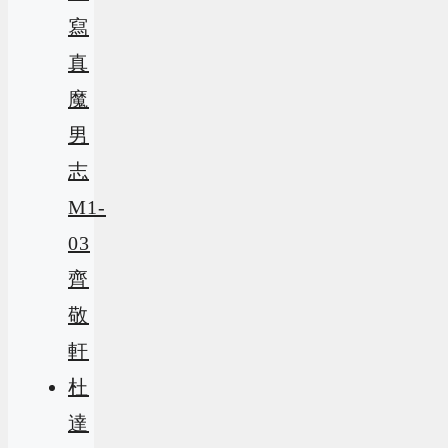
寫
真
魔
男
志
M1-
03
齊
敬
軒
杜
達