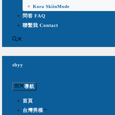
Kora SkiinMode
問答 FAQ
聯繫我 Contact
sbyy
導航
首頁
台灣男模