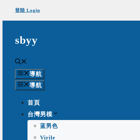
Skip
登陸 Login
to
content
sbyy
導航
導航
首頁
台灣男模
蓝男色
Virile