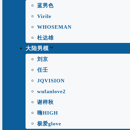
蓝男色
Virile
WHOSEMAN
杜达雄
大陆男模
刘京
任壬
JQVISION
wufanlove2
谢梓秋
嗨HIGH
极爱glove