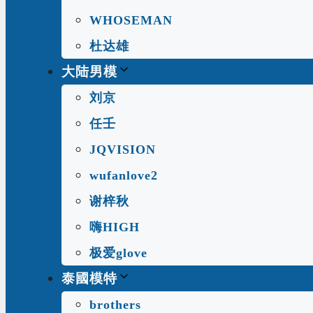
WHOSEMAN
杜达雄
大陆男模
刘京
任壬
JQVISION
wufanlove2
谢梓秋
嗨HIGH
极爱glove
泰國模特
brothers