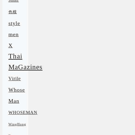
Sman
色模
style
men
X
Thai
MaGazines
Virile
Whose
Man
WHOSEMAN
WingHong