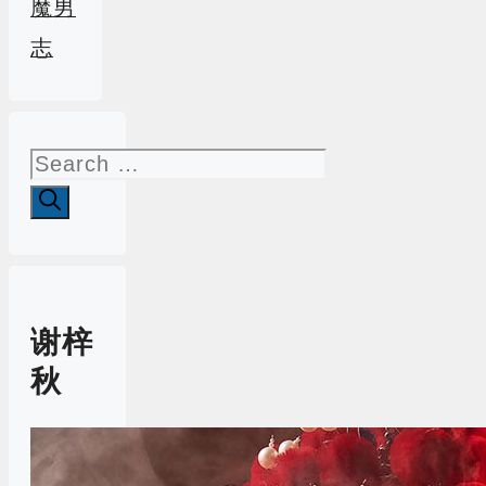
魔男
志
Search
for:
谢梓
秋