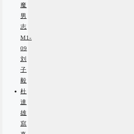
魔
男
志
M1-
09
刘
子
毅
杜
達
雄
寫