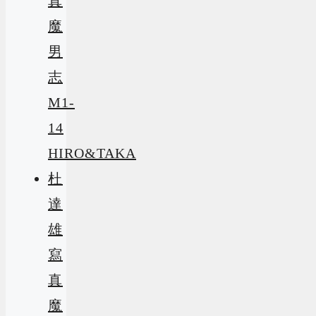
真
魔
男
志
M1-
14
HIRO&TAKA
杜
達
雄
寫
真
魔