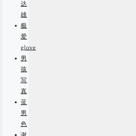
达
雄
极
爱
glove
男
孩
写
真
蓝
男
色
谢