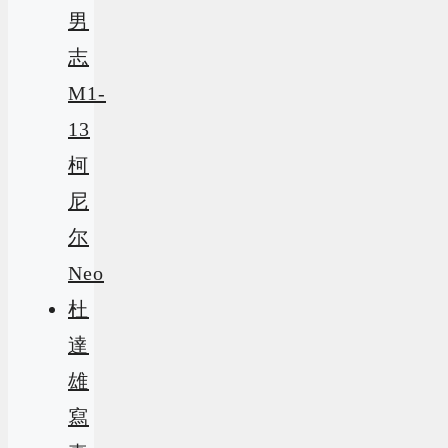
男
志
M1-
13
柯
尼
尔
Neo
杜
達
雄
寫