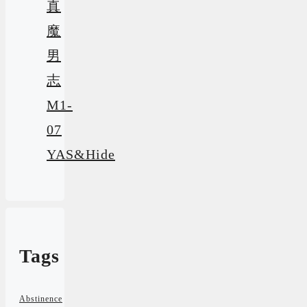
真
魔
男
志
M1-
07
YAS&Hide
Tags
Abstinence