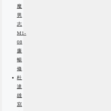
魔
男
志
M1-
08
廉
暢
修
杜
達
雄
寫