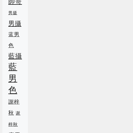
帥哥
男摄
男攝
蓝男
色
藍攝
藍
男
色
謝梓
秋
谢
梓秋