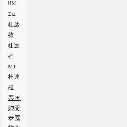
HM
壬任
杜达
雄
杜达
雄
M1
杜達
雄
泰国
帅哥
泰國