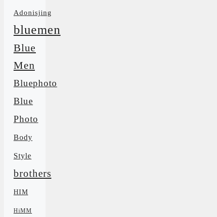
Adonisjing
bluemen
Blue
Men
Bluephoto
Blue
Photo
Body
Style
brothers
HIM
HiMM