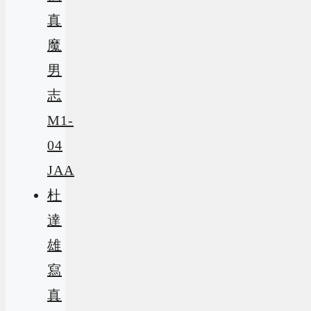
真
魔
男
志
M1-
04
JAA
杜
達
雄
寫
真