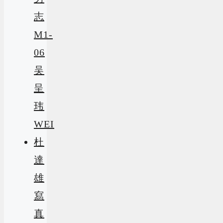
志
M1-
06
吴
呈
玮
WEI
杜
達
雄
寫
真