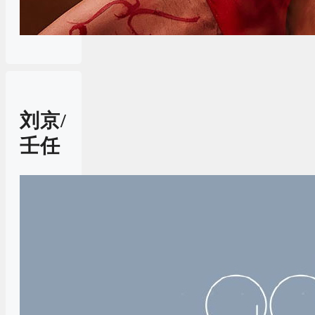
刘京/
壬任