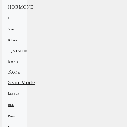
HORMONE
Hồ
Vĩnh
Khoa
JQVISION
kora
Kora
SkiinMode
Labour
Bkk
Rocket