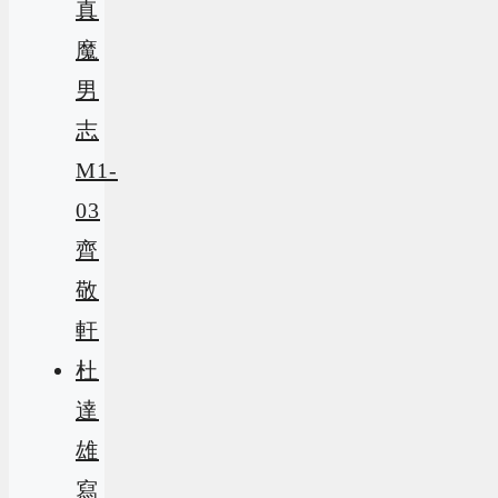
真
魔
男
志
M1-
03
齊
敬
軒
杜
達
雄
寫