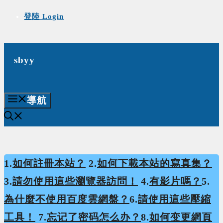
Skip
登陸 Login
to
content
sbyy
導航
1.
如何註冊本站？
2.
如何下載本站的寫真集？
3.
請勿使用這些瀏覽器訪問！
4.
有影片嗎？
5.
為什麼不使用百度雲網盤？
6.
請使用這些壓縮
工具！
7.
忘记了密码怎么办？
8.
如何变更網頁