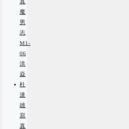
真
魔
男
志
M1-
06
洪
焱
杜
達
雄
寫
真