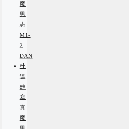
魔
男
志
M1-
2
DAN
杜
達
雄
寫
真
魔
男