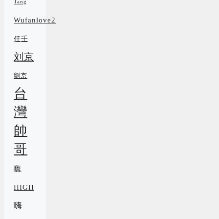
Tang
Wufanlove2
任壬
刘京
劉京
台
灣
帥
哥
嗨
HIGH
嗨