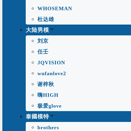
WHOSEMAN
杜达雄
大陆男模
刘京
任壬
JQVISION
wufanlove2
谢梓秋
嗨HIGH
极爱glove
泰國模特
brothers