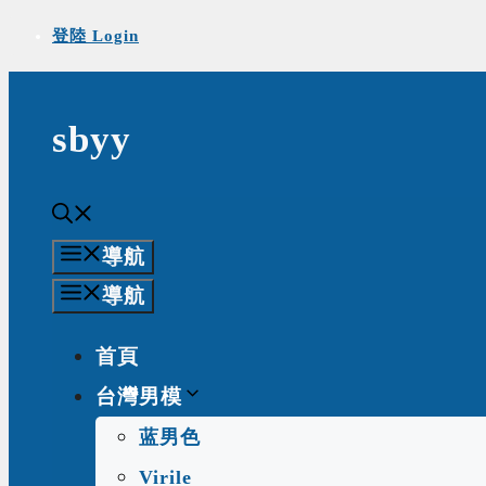
Skip
登陸 Login
to
content
sbyy
導航
導航
首頁
台灣男模
蓝男色
Virile