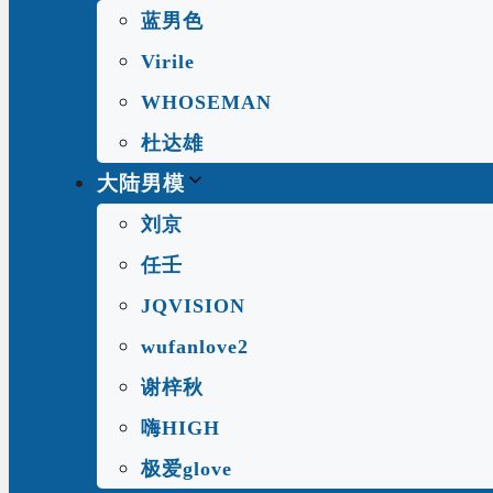
蓝男色
Virile
WHOSEMAN
杜达雄
大陆男模
刘京
任壬
JQVISION
wufanlove2
谢梓秋
嗨HIGH
极爱glove