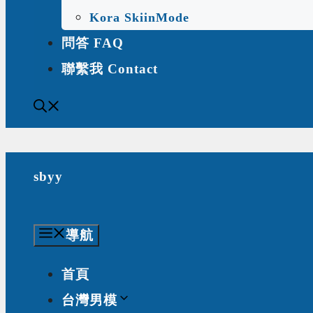
Kora SkiinMode
問答 FAQ
聯繫我 Contact
sbyy
導航
首頁
台灣男模